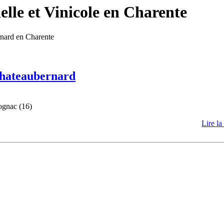
lle et Vinicole en Charente
rnard en Charente
 Chateaubernard
ognac (16)
Lire la