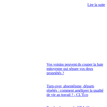
Lire la suite
Vos voisins peuvent-ils couper la haie
mitoyenne qui sépare vos deux
propriétés ?
Turn-over, absentéisme, départs
répétés : comment améliorer la qualité
de vie au travail ? - CL’Éco