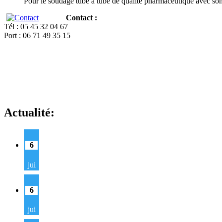
Pour le soudage tube à tube de qualité pharmaceutique avec so
Contact :
Tél : 05 45 32 04 67
Port : 06 71 49 35 15
Actualité:
6
jui
6
jui