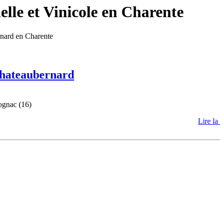
lle et Vinicole en Charente
rnard en Charente
 Chateaubernard
ognac (16)
Lire la