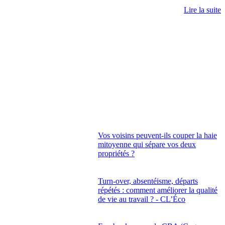
Lire la suite
Vos voisins peuvent-ils couper la haie
mitoyenne qui sépare vos deux
propriétés ?
Turn-over, absentéisme, départs
répétés : comment améliorer la qualité
de vie au travail ? - CL’Éco