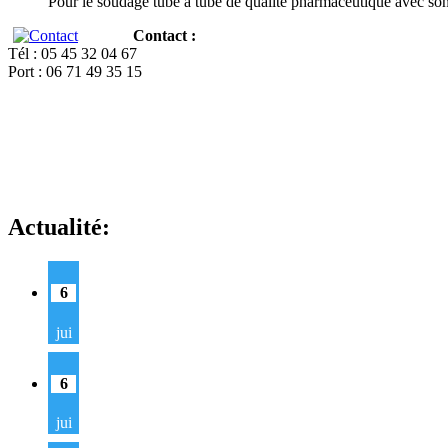
Pour le soudage tube à tube de qualité pharmaceutique avec so
Contact :
Tél : 05 45 32 04 67
Port : 06 71 49 35 15
Actualité:
6
jui
6
jui