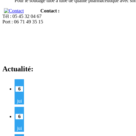
Pour le soudage tube à tube de qualité pharmaceutique avec so
Contact :
Tél : 05 45 32 04 67
Port : 06 71 49 35 15
Actualité:
6
jui
6
jui