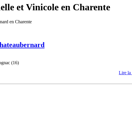
lle et Vinicole en Charente
rnard en Charente
 Chateaubernard
ognac (16)
Lire la