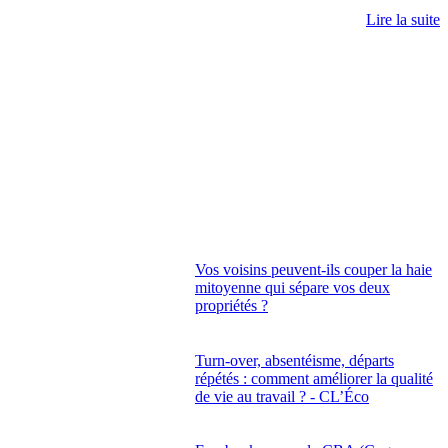
Lire la suite
Vos voisins peuvent-ils couper la haie
mitoyenne qui sépare vos deux
propriétés ?
Turn-over, absentéisme, départs
répétés : comment améliorer la qualité
de vie au travail ? - CL’Éco