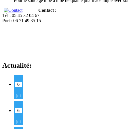
Pour le soudage tube à tube de qualité pharmaceutique avec so
Contact :
Tél : 05 45 32 04 67
Port : 06 71 49 35 15
Actualité:
6
jui
6
jui