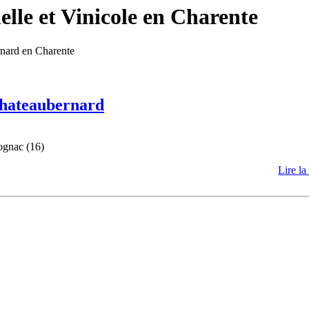
lle et Vinicole en Charente
rnard en Charente
 Chateaubernard
ognac (16)
Lire la