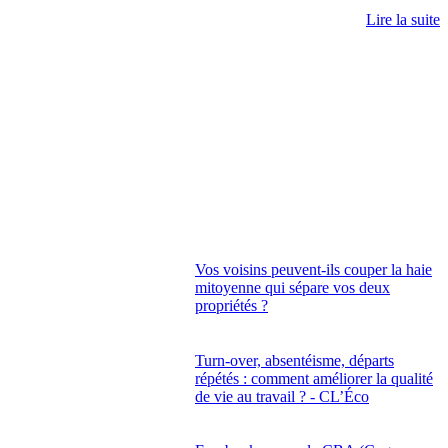
Lire la suite
Vos voisins peuvent-ils couper la haie
mitoyenne qui sépare vos deux
propriétés ?
Turn-over, absentéisme, départs
répétés : comment améliorer la qualité
de vie au travail ? - CL’Éco