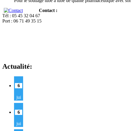
Pour le soudage tube à tube de qualité pharmaceutique avec so
Contact :
Tél : 05 45 32 04 67
Port : 06 71 49 35 15
Actualité:
6
jui
6
jui