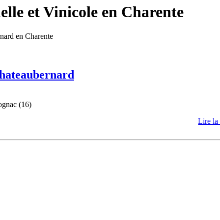
lle et Vinicole en Charente
rnard en Charente
 Chateaubernard
ognac (16)
Lire la