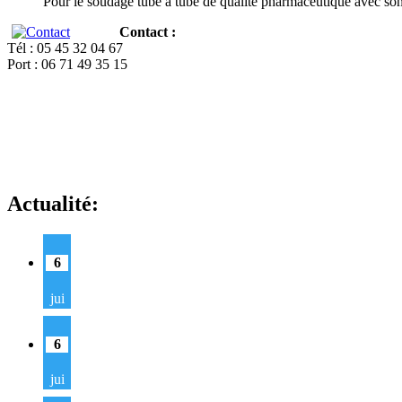
Pour le soudage tube à tube de qualité pharmaceutique avec so
Contact :
Tél : 05 45 32 04 67
Port : 06 71 49 35 15
Actualité:
6
jui
6
jui