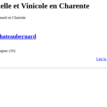
lle et Vinicole en Charente
rnard en Charente
 Chateaubernard
ognac (16)
Lire la