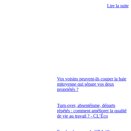
Lire la suite
Vos voisins peuvent-ils couper la haie
mitoyenne qui sépare vos deux
propriétés ?
Turn-over, absentéisme, départs
répétés : comment améliorer la qualité
de vie au travail ? - CL’Éco