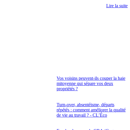
Lire la suite
Vos voisins peuvent-ils couper la haie
mitoyenne qui sépare vos deux
propriétés ?
Turn-over, absentéisme, départs
répétés : comment améliorer la qualité
de vie au travail ? - CL’Éco