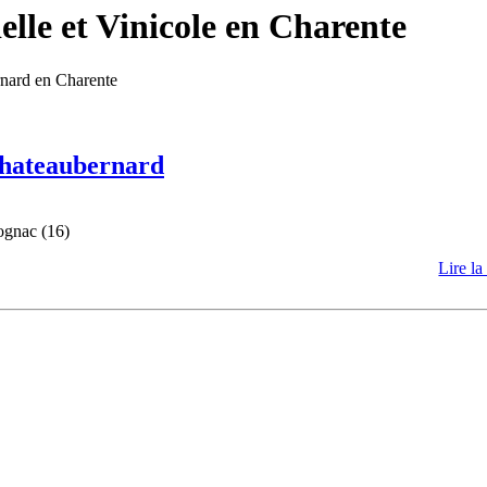
lle et Vinicole en Charente
rnard en Charente
 Chateaubernard
ognac (16)
Lire la