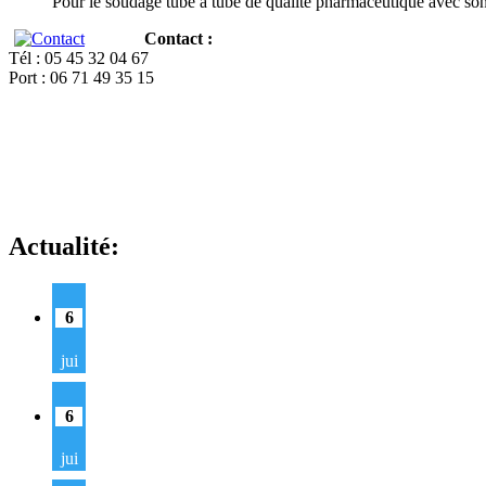
Pour le soudage tube à tube de qualité pharmaceutique avec so
Contact :
Tél : 05 45 32 04 67
Port : 06 71 49 35 15
Actualité:
6
jui
6
jui