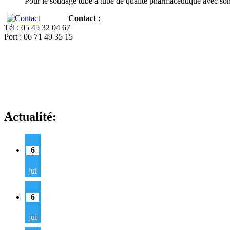
Pour le soudage tube à tube de qualité pharmaceutique avec so
Contact :
Tél : 05 45 32 04 67
Port : 06 71 49 35 15
Actualité:
6
jui
6
jui