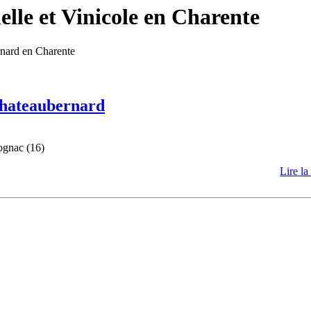
lle et Vinicole en Charente
rnard en Charente
 Chateaubernard
ognac (16)
Lire la