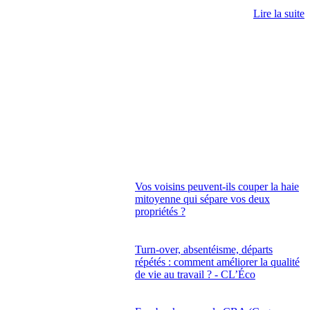
Lire la suite
Vos voisins peuvent-ils couper la haie
mitoyenne qui sépare vos deux
propriétés ?
Turn-over, absentéisme, départs
répétés : comment améliorer la qualité
de vie au travail ? - CL’Éco