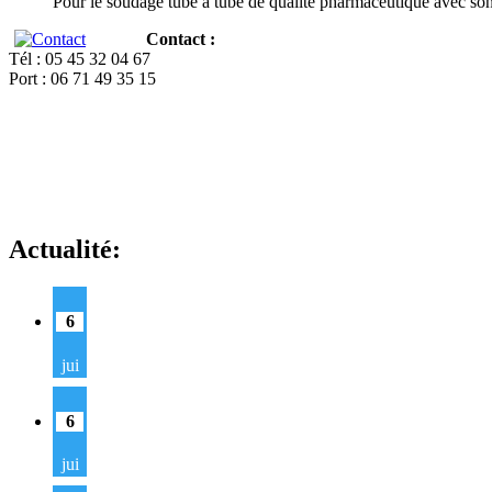
Pour le soudage tube à tube de qualité pharmaceutique avec so
Contact :
Tél : 05 45 32 04 67
Port : 06 71 49 35 15
Actualité:
6
jui
6
jui