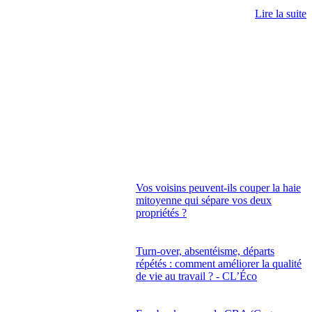
Lire la suite
Vos voisins peuvent-ils couper la haie
mitoyenne qui sépare vos deux
propriétés ?
Turn-over, absentéisme, départs
répétés : comment améliorer la qualité
de vie au travail ? - CL’Éco