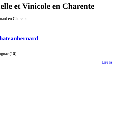
lle et Vinicole en Charente
rnard en Charente
 Chateaubernard
ognac (16)
Lire la