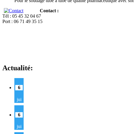
Pour le soudage tube à tube de qualité pharmaceutique avec so
Contact :
Tél : 05 45 32 04 67
Port : 06 71 49 35 15
Actualité:
6
jui
6
jui