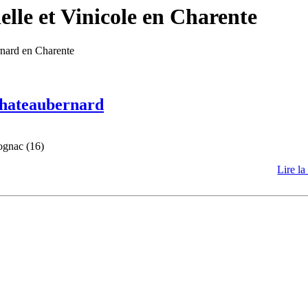
lle et Vinicole en Charente
rnard en Charente
 Chateaubernard
ognac (16)
Lire la