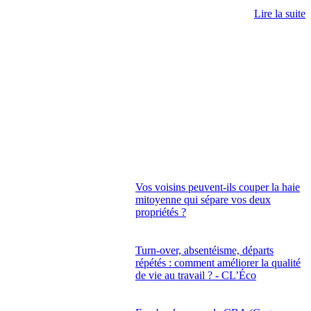
Lire la suite
Vos voisins peuvent-ils couper la haie
mitoyenne qui sépare vos deux
propriétés ?
Turn-over, absentéisme, départs
répétés : comment améliorer la qualité
de vie au travail ? - CL’Éco