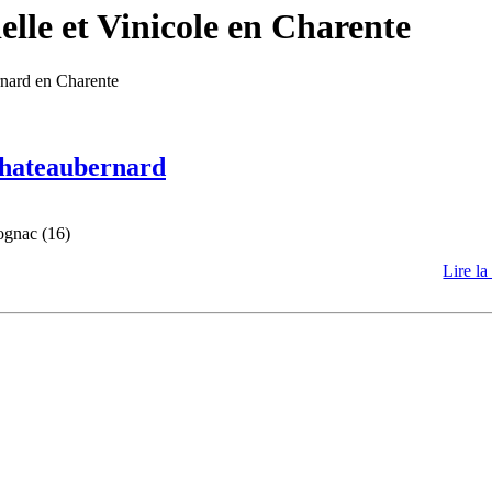
lle et Vinicole en Charente
rnard en Charente
 Chateaubernard
ognac (16)
Lire la