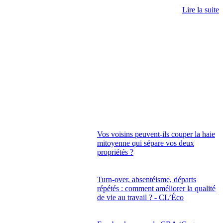
Lire la suite
Vos voisins peuvent-ils couper la haie
mitoyenne qui sépare vos deux
propriétés ?
Turn-over, absentéisme, départs
répétés : comment améliorer la qualité
de vie au travail ? - CL’Éco