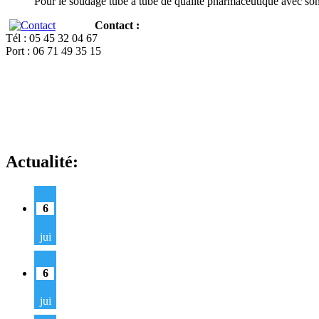
Pour le soudage tube à tube de qualité pharmaceutique avec so
Contact :
Tél : 05 45 32 04 67
Port : 06 71 49 35 15
Actualité:
6
jui
6
jui