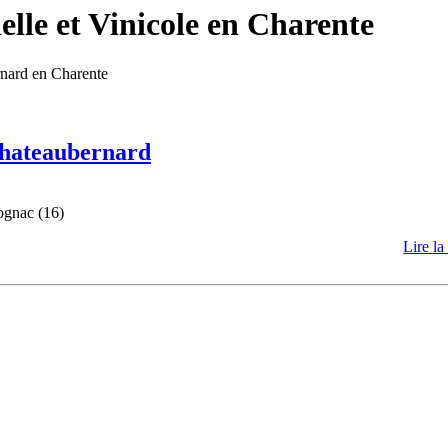
lle et Vinicole en Charente
rnard en Charente
 Chateaubernard
ognac (16)
Lire la