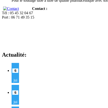
Pour le soudage tube à tube de qualité pharmaceutique avec so
Contact :
Tél : 05 45 32 04 67
Port : 06 71 49 35 15
Actualité:
6
jui
6
jui