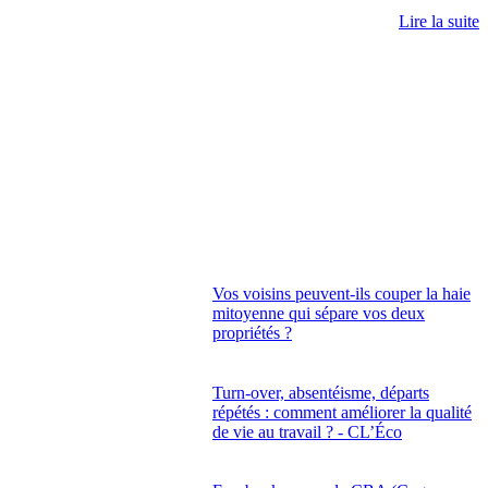
Lire la suite
Vos voisins peuvent-ils couper la haie
mitoyenne qui sépare vos deux
propriétés ?
Turn-over, absentéisme, départs
répétés : comment améliorer la qualité
de vie au travail ? - CL’Éco