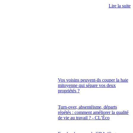
Lire la suite
Vos voisins peuvent-ils couper la haie
mitoyenne qui sépare vos deux
propriétés ?
Turn-over, absentéisme, départs
répétés : comment améliorer la qualité
de vie au travail ? - CL’Éco