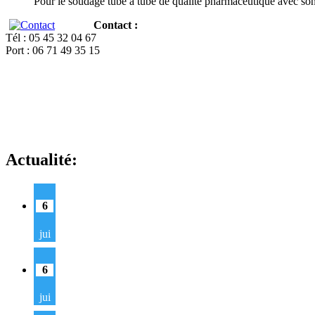
Pour le soudage tube à tube de qualité pharmaceutique avec so
Contact :
Tél : 05 45 32 04 67
Port : 06 71 49 35 15
Actualité:
6
jui
6
jui