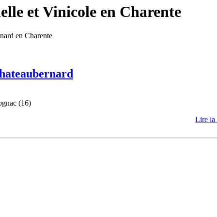
lle et Vinicole en Charente
rnard en Charente
 Chateaubernard
ognac (16)
Lire la