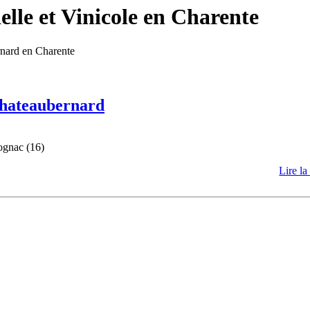
lle et Vinicole en Charente
rnard en Charente
 Chateaubernard
ognac (16)
Lire la