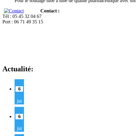
Pour le soudage tube à tube de qualité pharmaceutique avec so
Contact :
Tél : 05 45 32 04 67
Port : 06 71 49 35 15
Actualité:
6
jui
6
jui