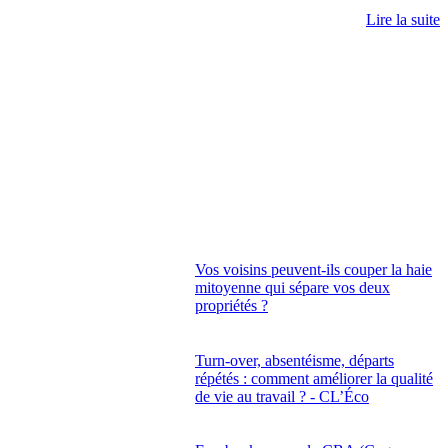
Lire la suite
Vos voisins peuvent-ils couper la haie
mitoyenne qui sépare vos deux
propriétés ?
Turn-over, absentéisme, départs
répétés : comment améliorer la qualité
de vie au travail ? - CL’Éco