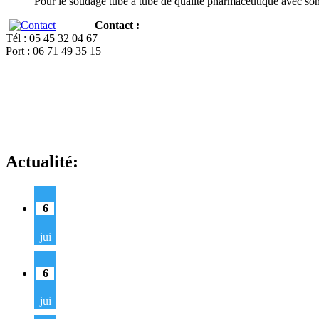
Pour le soudage tube à tube de qualité pharmaceutique avec so
Contact :
Tél : 05 45 32 04 67
Port : 06 71 49 35 15
Actualité:
6
jui
6
jui