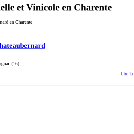
lle et Vinicole en Charente
rnard en Charente
 Chateaubernard
ognac (16)
Lire la