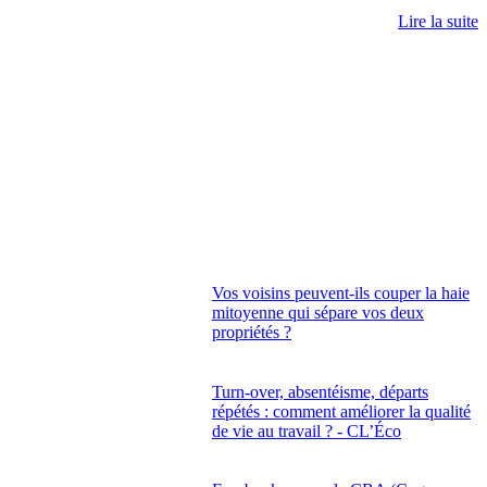
Lire la suite
Vos voisins peuvent-ils couper la haie
mitoyenne qui sépare vos deux
propriétés ?
Turn-over, absentéisme, départs
répétés : comment améliorer la qualité
de vie au travail ? - CL’Éco