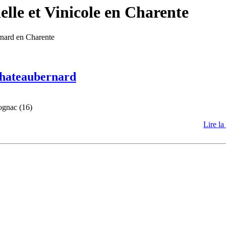
lle et Vinicole en Charente
rnard en Charente
 Chateaubernard
ognac (16)
Lire la