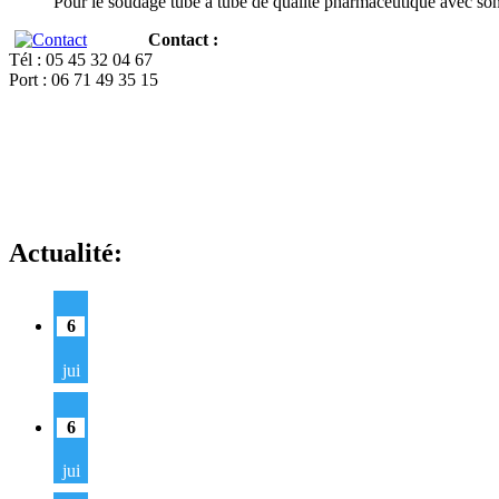
Pour le soudage tube à tube de qualité pharmaceutique avec so
Contact :
Tél : 05 45 32 04 67
Port : 06 71 49 35 15
Actualité:
6
jui
6
jui