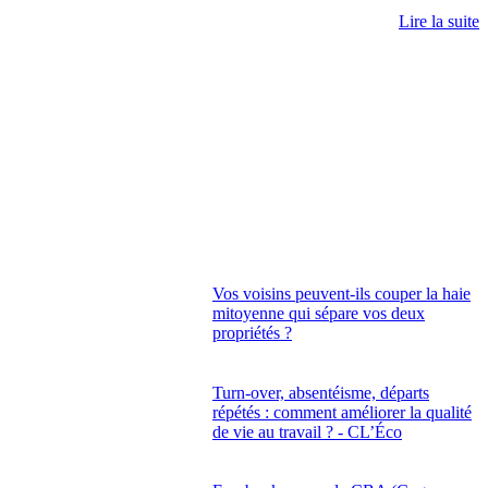
Lire la suite
Vos voisins peuvent-ils couper la haie
mitoyenne qui sépare vos deux
propriétés ?
Turn-over, absentéisme, départs
répétés : comment améliorer la qualité
de vie au travail ? - CL’Éco