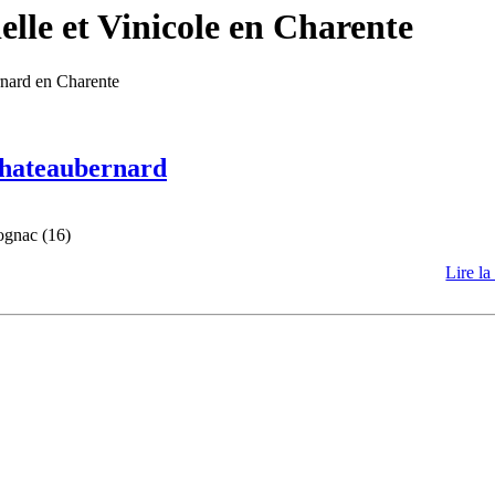
lle et Vinicole en Charente
rnard en Charente
 Chateaubernard
ognac (16)
Lire la