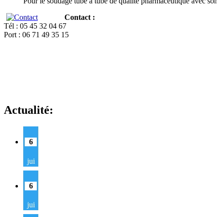
Pour le soudage tube à tube de qualité pharmaceutique avec so
Contact :
Tél : 05 45 32 04 67
Port : 06 71 49 35 15
Actualité:
6
jui
6
jui