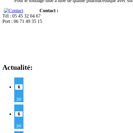
Pour le soudage tube à tube de qualité pharmaceutique avec so
Contact :
Tél : 05 45 32 04 67
Port : 06 71 49 35 15
Actualité:
6
jui
6
jui