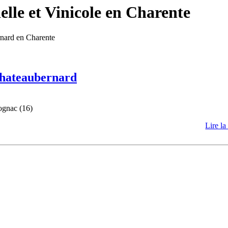
lle et Vinicole en Charente
rnard en Charente
 Chateaubernard
ognac (16)
Lire la