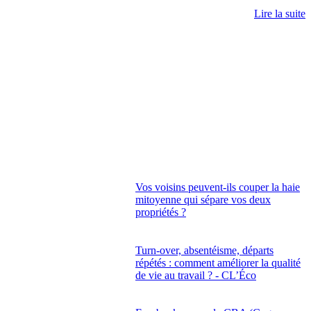
Lire la suite
Vos voisins peuvent-ils couper la haie
mitoyenne qui sépare vos deux
propriétés ?
Turn-over, absentéisme, départs
répétés : comment améliorer la qualité
de vie au travail ? - CL’Éco