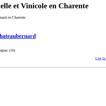
lle et Vinicole en Charente
rnard en Charente
 Chateaubernard
ognac (16)
Lire la