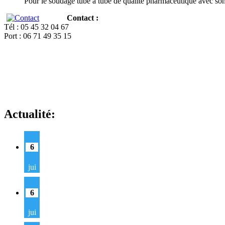
Pour le soudage tube à tube de qualité pharmaceutique avec so
Contact :
Tél : 05 45 32 04 67
Port : 06 71 49 35 15
Actualité:
6
jui
6
jui