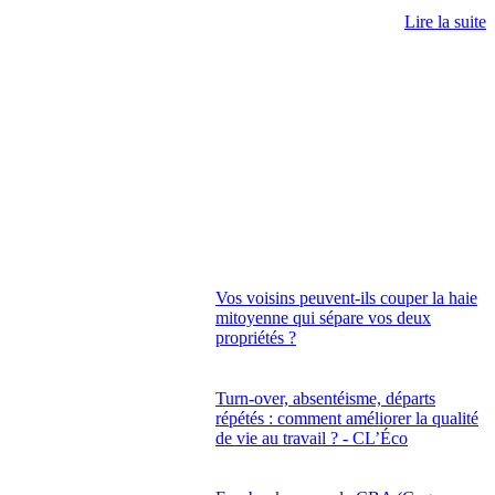
Lire la suite
Vos voisins peuvent-ils couper la haie
mitoyenne qui sépare vos deux
propriétés ?
Turn-over, absentéisme, départs
répétés : comment améliorer la qualité
de vie au travail ? - CL’Éco