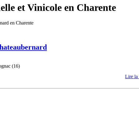
lle et Vinicole en Charente
rnard en Charente
 Chateaubernard
ognac (16)
Lire la