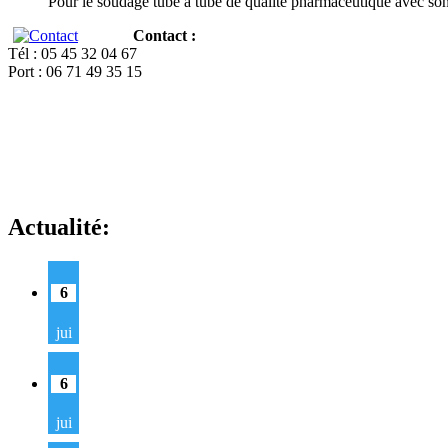
Pour le soudage tube à tube de qualité pharmaceutique avec so
Contact :
Tél : 05 45 32 04 67
Port : 06 71 49 35 15
Actualité:
6
jui
6
jui