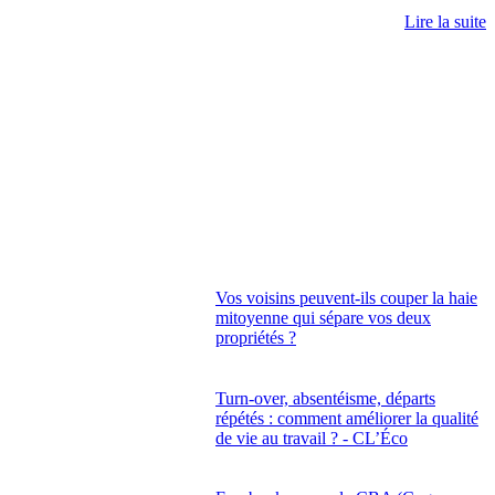
Lire la suite
Vos voisins peuvent-ils couper la haie
mitoyenne qui sépare vos deux
propriétés ?
Turn-over, absentéisme, départs
répétés : comment améliorer la qualité
de vie au travail ? - CL’Éco