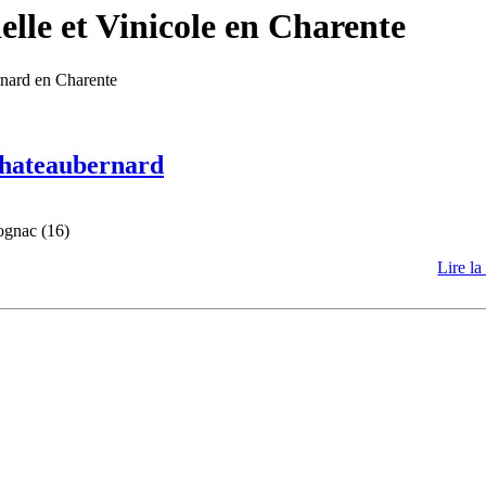
lle et Vinicole en Charente
rnard en Charente
 Chateaubernard
ognac (16)
Lire la