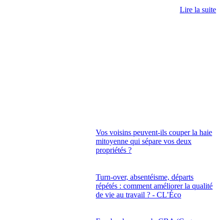
Lire la suite
Vos voisins peuvent-ils couper la haie
mitoyenne qui sépare vos deux
propriétés ?
Turn-over, absentéisme, départs
répétés : comment améliorer la qualité
de vie au travail ? - CL’Éco