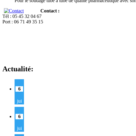
Pour le soudage tube à tube de qualité pharmaceutique avec so
Contact :
Tél : 05 45 32 04 67
Port : 06 71 49 35 15
Actualité:
6
jui
6
jui