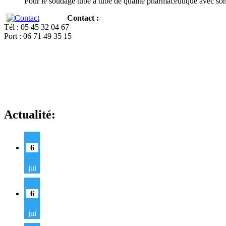
Pour le soudage tube à tube de qualité pharmaceutique avec so
Contact :
Tél : 05 45 32 04 67
Port : 06 71 49 35 15
Actualité:
6
jui
6
jui