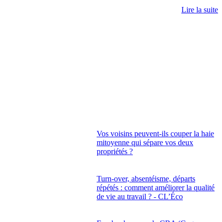
Lire la suite
Vos voisins peuvent-ils couper la haie
mitoyenne qui sépare vos deux
propriétés ?
Turn-over, absentéisme, départs
répétés : comment améliorer la qualité
de vie au travail ? - CL’Éco