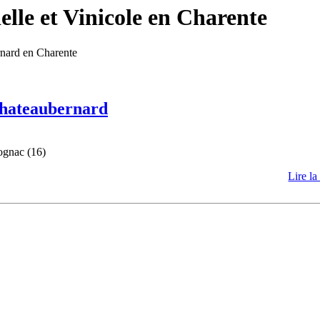
lle et Vinicole en Charente
rnard en Charente
 Chateaubernard
ognac (16)
Lire la