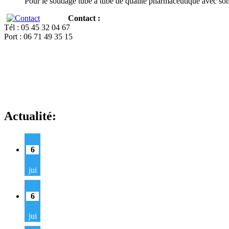
Pour le soudage tube à tube de qualité pharmaceutique avec so
Contact :
Tél : 05 45 32 04 67
Port : 06 71 49 35 15
Actualité:
6
jui
6
jui