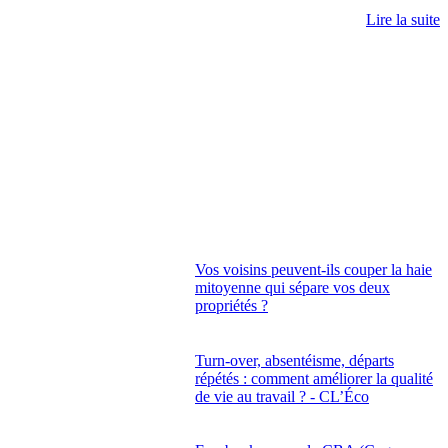
Lire la suite
Vos voisins peuvent-ils couper la haie
mitoyenne qui sépare vos deux
propriétés ?
Turn-over, absentéisme, départs
répétés : comment améliorer la qualité
de vie au travail ? - CL’Éco