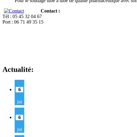
Pour le soudage tube à tube de qualité pharmaceutique avec so
Contact :
Tél : 05 45 32 04 67
Port : 06 71 49 35 15
Actualité:
6
jui
6
jui