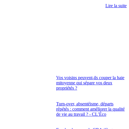
Lire la suite
Vos voisins peuvent-ils couper la haie
mitoyenne qui sépare vos deux
propriétés ?
Turn-over, absentéisme, départs
répétés : comment améliorer la qualité
de vie au travail ? - CL’Éco