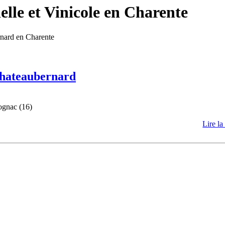
lle et Vinicole en Charente
rnard en Charente
 Chateaubernard
ognac (16)
Lire la