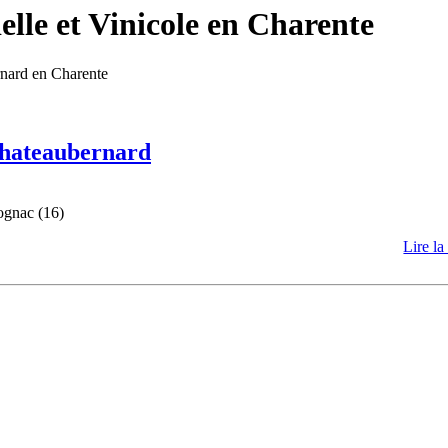
lle et Vinicole en Charente
rnard en Charente
 Chateaubernard
ognac (16)
Lire la