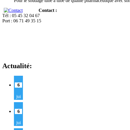
Pour le soudage tube à tube de qualité pharmaceutique avec so
Contact :
Tél : 05 45 32 04 67
Port : 06 71 49 35 15
Actualité:
6
jui
6
jui