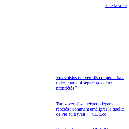
Lire la suite
Vos voisins peuvent-ils couper la haie
mitoyenne qui sépare vos deux
propriétés ?
Turn-over, absentéisme, départs
répétés : comment améliorer la qualité
de vie au travail ? - CL’Éco