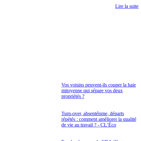
Lire la suite
Vos voisins peuvent-ils couper la haie
mitoyenne qui sépare vos deux
propriétés ?
Turn-over, absentéisme, départs
répétés : comment améliorer la qualité
de vie au travail ? - CL’Éco