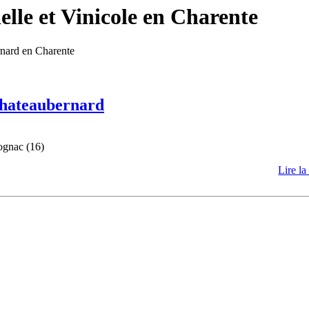
lle et Vinicole en Charente
rnard en Charente
 Chateaubernard
ognac (16)
Lire la