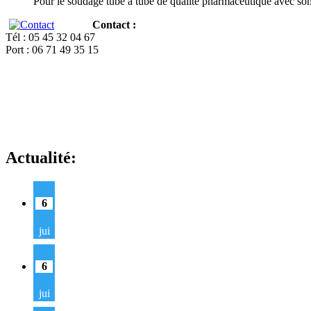
Pour le soudage tube à tube de qualité pharmaceutique avec so
Contact :
Tél : 05 45 32 04 67
Port : 06 71 49 35 15
Actualité:
6
jui
6
jui