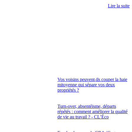
Lire la suite
Vos voisins peuvent-ils couper la haie
mitoyenne qui sépare vos deux
propriétés ?
Turn-over, absentéisme, départs
répétés : comment améliorer la qualité
de vie au travail ? - CL’Éco