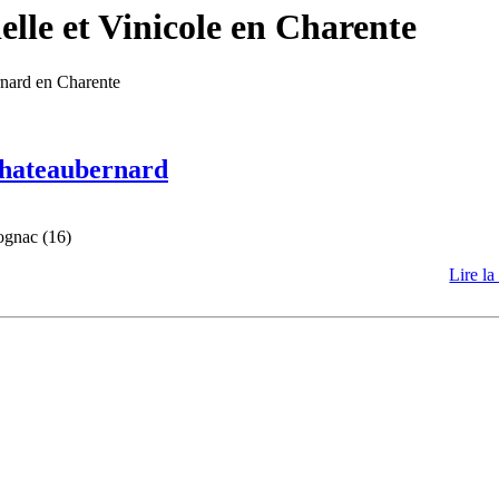
lle et Vinicole en Charente
rnard en Charente
 Chateaubernard
ognac (16)
Lire la