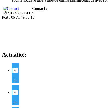
Pour le soudage tube à tube de qualité pharmaceutique avec so
Contact :
Tél : 05 45 32 04 67
Port : 06 71 49 35 15
Actualité:
6
jui
6
jui