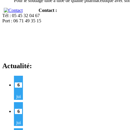
Pour le soudage tube à tube de qualité pharmaceutique avec so
Contact :
Tél : 05 45 32 04 67
Port : 06 71 49 35 15
Actualité:
6
jui
6
jui