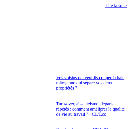
Lire la suite
Vos voisins peuvent-ils couper la haie
mitoyenne qui sépare vos deux
propriétés ?
Turn-over, absentéisme, départs
répétés : comment améliorer la qualité
de vie au travail ? - CL’Éco