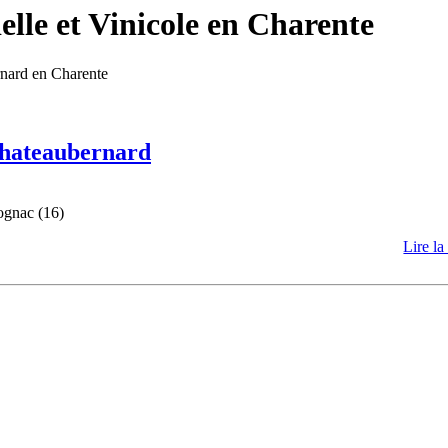
lle et Vinicole en Charente
rnard en Charente
 Chateaubernard
ognac (16)
Lire la