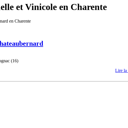
lle et Vinicole en Charente
rnard en Charente
 Chateaubernard
ognac (16)
Lire la