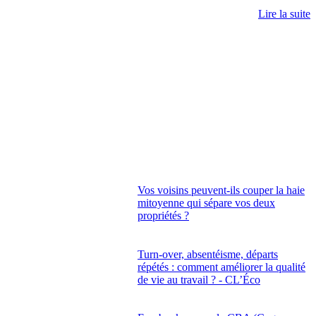
Lire la suite
Vos voisins peuvent-ils couper la haie
mitoyenne qui sépare vos deux
propriétés ?
Turn-over, absentéisme, départs
répétés : comment améliorer la qualité
de vie au travail ? - CL’Éco