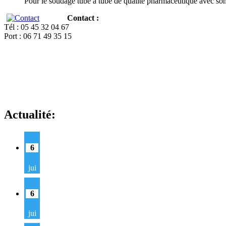
Pour le soudage tube à tube de qualité pharmaceutique avec so
Contact :
Tél : 05 45 32 04 67
Port : 06 71 49 35 15
Actualité:
6
jui
6
jui