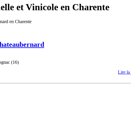
lle et Vinicole en Charente
rnard en Charente
 Chateaubernard
ognac (16)
Lire la