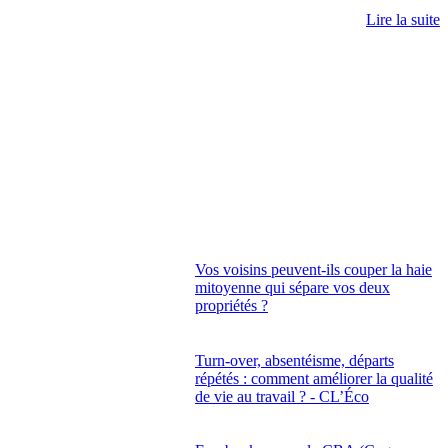
Lire la suite
Vos voisins peuvent-ils couper la haie
mitoyenne qui sépare vos deux
propriétés ?
Turn-over, absentéisme, départs
répétés : comment améliorer la qualité
de vie au travail ? - CL’Éco