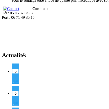
Pour le soudage tube à tube de qualité pharmaceutique avec so
Contact :
Tél : 05 45 32 04 67
Port : 06 71 49 35 15
Actualité:
6
jui
6
jui