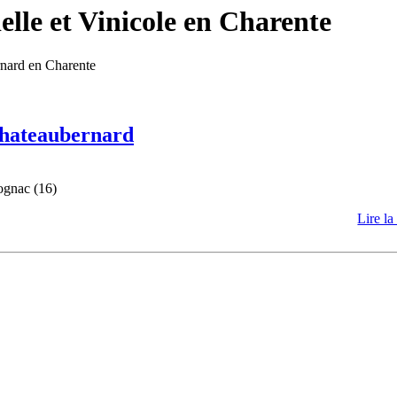
lle et Vinicole en Charente
rnard en Charente
 Chateaubernard
ognac (16)
Lire la