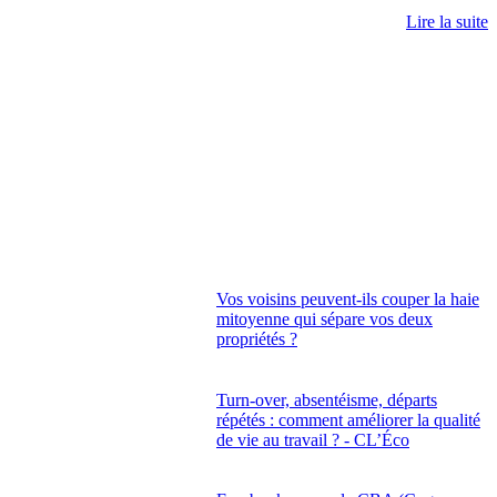
Lire la suite
Vos voisins peuvent-ils couper la haie
mitoyenne qui sépare vos deux
propriétés ?
Turn-over, absentéisme, départs
répétés : comment améliorer la qualité
de vie au travail ? - CL’Éco