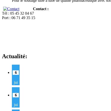
Pour le soudage tube à tube de qualité pharmaceutique avec so
Contact :
Tél : 05 45 32 04 67
Port : 06 71 49 35 15
Actualité:
6
jui
6
jui