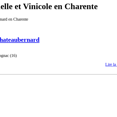
lle et Vinicole en Charente
rnard en Charente
 Chateaubernard
ognac (16)
Lire la