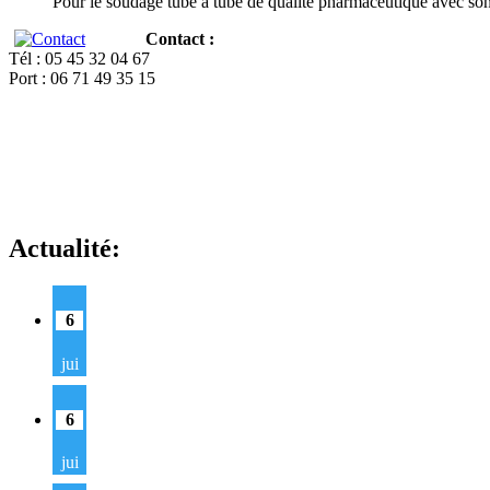
Pour le soudage tube à tube de qualité pharmaceutique avec so
Contact :
Tél : 05 45 32 04 67
Port : 06 71 49 35 15
Actualité:
6
jui
6
jui