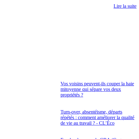
Lire la suite
Vos voisins peuvent-ils couper la haie
mitoyenne qui sépare vos deux
propriétés ?
Turn-over, absentéisme, départs
répétés : comment améliorer la qualité
de vie au travail ? - CL’Éco