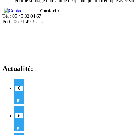
Pour le soudage tube à tube de qualité pharmaceutique avec so
Contact :
Tél : 05 45 32 04 67
Port : 06 71 49 35 15
Actualité:
6
jui
6
jui