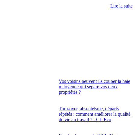
Lire la suite
Vos voisins peuvent-ils couper la haie
mitoyenne qui sépare vos deux
propriétés ?
Turn-over, absentéisme, départs
répétés : comment améliorer la qualité
de vie au travail ? - CL’Éco