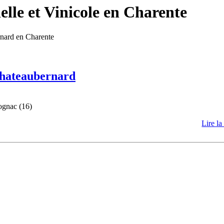
lle et Vinicole en Charente
rnard en Charente
 Chateaubernard
ognac (16)
Lire la