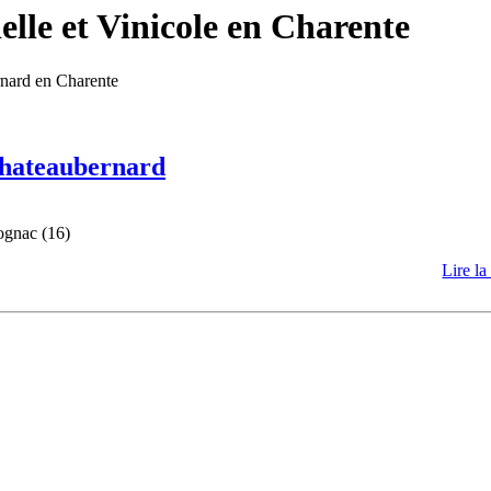
lle et Vinicole en Charente
rnard en Charente
 Chateaubernard
ognac (16)
Lire la