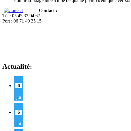
Pour le soudage tube à tube de qualité pharmaceutique avec so
Contact :
Tél : 05 45 32 04 67
Port : 06 71 49 35 15
Actualité:
6
jui
6
jui