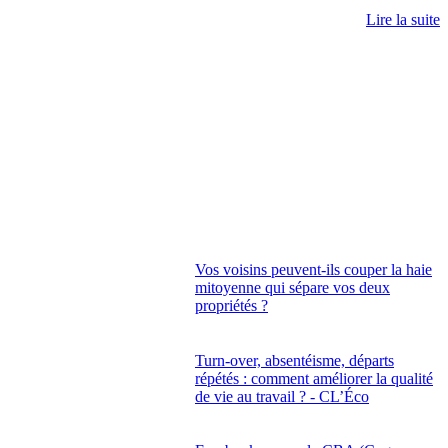
Lire la suite
Vos voisins peuvent-ils couper la haie
mitoyenne qui sépare vos deux
propriétés ?
Turn-over, absentéisme, départs
répétés : comment améliorer la qualité
de vie au travail ? - CL’Éco