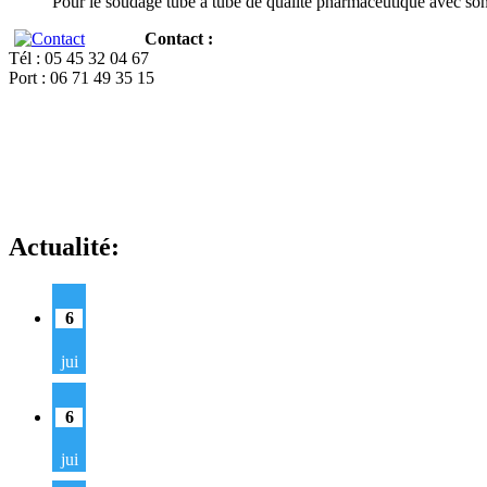
Pour le soudage tube à tube de qualité pharmaceutique avec so
Contact :
Tél : 05 45 32 04 67
Port : 06 71 49 35 15
Actualité:
6
jui
6
jui