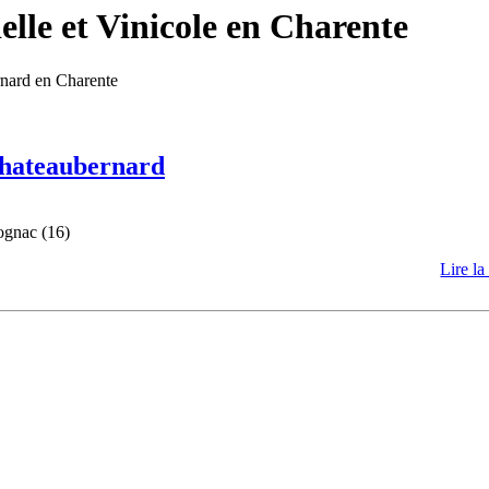
lle et Vinicole en Charente
rnard en Charente
 Chateaubernard
ognac (16)
Lire la