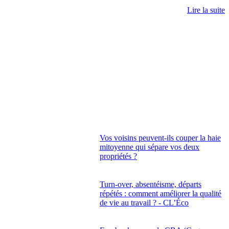
Lire la suite
Vos voisins peuvent-ils couper la haie
mitoyenne qui sépare vos deux
propriétés ?
Turn-over, absentéisme, départs
répétés : comment améliorer la qualité
de vie au travail ? - CL’Éco