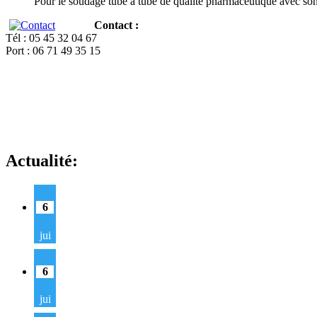
Pour le soudage tube à tube de qualité pharmaceutique avec so
Contact :
Tél : 05 45 32 04 67
Port : 06 71 49 35 15
Actualité:
6
jui
6
jui