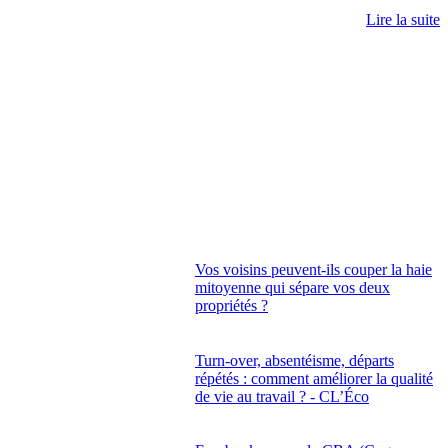
Lire la suite
Vos voisins peuvent-ils couper la haie
mitoyenne qui sépare vos deux
propriétés ?
Turn-over, absentéisme, départs
répétés : comment améliorer la qualité
de vie au travail ? - CL’Éco