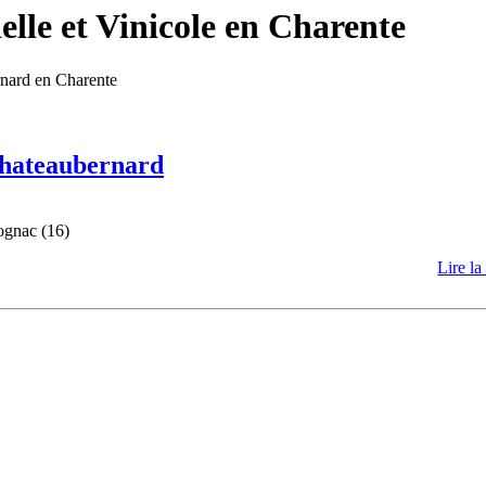
lle et Vinicole en Charente
rnard en Charente
 Chateaubernard
ognac (16)
Lire la