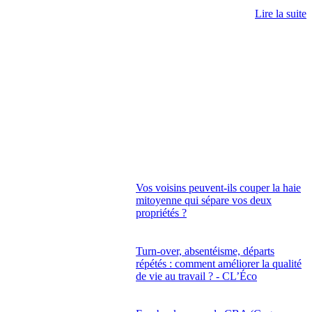
Lire la suite
Vos voisins peuvent-ils couper la haie
mitoyenne qui sépare vos deux
propriétés ?
Turn-over, absentéisme, départs
répétés : comment améliorer la qualité
de vie au travail ? - CL’Éco