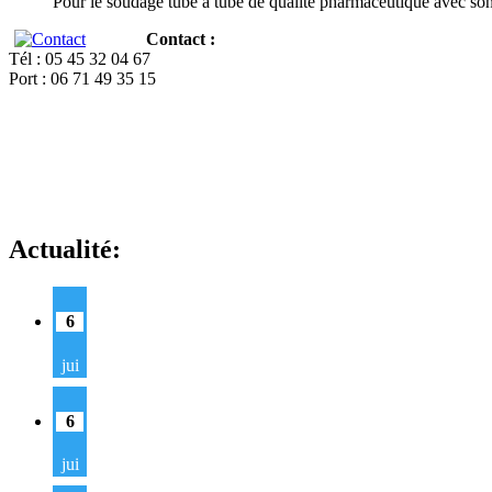
Pour le soudage tube à tube de qualité pharmaceutique avec so
Contact :
Tél : 05 45 32 04 67
Port : 06 71 49 35 15
Actualité:
6
jui
6
jui