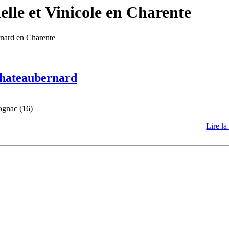
lle et Vinicole en Charente
rnard en Charente
 Chateaubernard
ognac (16)
Lire la