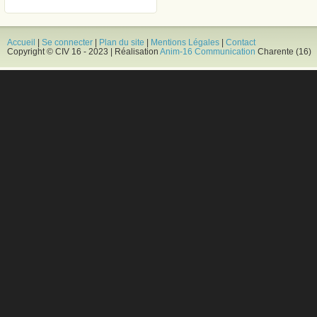
Accueil
|
Se connecter
|
Plan du site
|
Mentions Légales
|
Contact
Copyright © CIV 16 - 2023 | Réalisation
Anim-16 Communication
Charente (16)