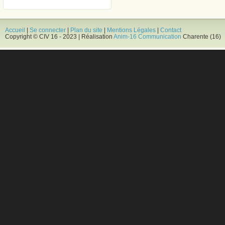
Accueil
|
Se connecter
|
Plan du site
|
Mentions Légales
|
Contact
Copyright © CIV 16 - 2023 | Réalisation
Anim-16 Communication
Charente (16)