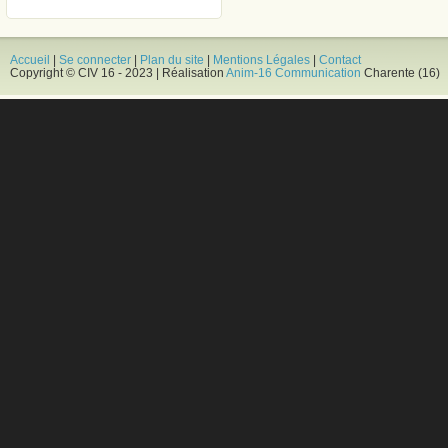
Accueil
|
Se connecter
|
Plan du site
|
Mentions Légales
|
Contact
Copyright © CIV 16 - 2023 | Réalisation
Anim-16 Communication
Charente (16)